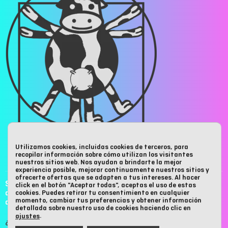
Utilizamos cookies, incluidas cookies de terceros, para
recopilar información sobre cómo utilizan los visitantes
ANÚNCIATE EN MUUSEUM
nuestros sitios web. Nos ayudan a brindarte la mejor
experiencia posible, mejorar continuamente nuestros sitios y
ofrecerte ofertas que se adapten a tus intereses. Al hacer
Si te gusta nuestro contenido y cuadra contigo o con tu empresa,
click en el botón "Aceptar todas", aceptas el uso de estas
cookies. Puedes retirar tu consentimiento en cualquier
anúnciate en nuestra web
. Contacta con nosotros hay muchas formas
momento, cambiar tus preferencias y obtener información
de
formar parte de MUUSEUM.
detallada sobre nuestro uso de cookies haciendo clic en
.
ajustes
¿Quieres saber más?