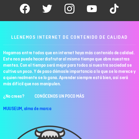
facebook
twitter
instagram
youtube
tiktok
LLENEMOS INTERNET DE CONTENIDO DE CALIDAD
Hagamos entre todos que en internet haya más contenido de calidad.
Este nos puede hacer disfrutar al mismo tiempo que abre nuestras
mentes. Con el tiempo será mejor para todos si nuestra sociedad se
cultiva un poco. Y de paso démosle importancia a lo que se lo merece y
a quien realmente se lo gana. Aprender siempre está bien, así será
más difícil que nos manipulen.
¿No crees? CONÓCENOS UN POCO MÁS
MUUSEUM, alma de marca