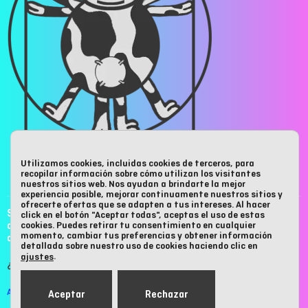
Utilizamos cookies, incluidas cookies de terceros, para
recopilar información sobre cómo utilizan los visitantes
ANÚNCIATE EN MUUSEUM
nuestros sitios web. Nos ayudan a brindarte la mejor
experiencia posible, mejorar continuamente nuestros sitios y
ofrecerte ofertas que se adapten a tus intereses. Al hacer
Si te gusta nuestro contenido y cuadra contigo o con tu empresa,
click en el botón "Aceptar todas", aceptas el uso de estas
cookies. Puedes retirar tu consentimiento en cualquier
anúnciate en nuestra web
. Contacta con nosotros hay muchas formas
momento, cambiar tus preferencias y obtener información
de
formar parte de MUUSEUM.
detallada sobre nuestro uso de cookies haciendo clic en
.
ajustes
¿Quieres saber más?
AQUÍ te informamos
Aceptar
Rechazar