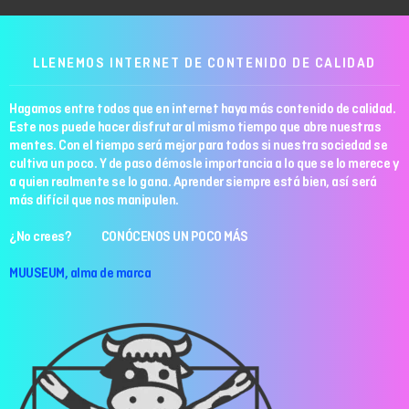
LLENEMOS INTERNET DE CONTENIDO DE CALIDAD
Hagamos entre todos que en internet haya más contenido de calidad.
Este nos puede hacer disfrutar al mismo tiempo que abre nuestras
mentes. Con el tiempo será mejor para todos si nuestra sociedad se
cultiva un poco. Y de paso démosle importancia a lo que se lo merece y
a quien realmente se lo gana. Aprender siempre está bien, así será
más difícil que nos manipulen.
¿No crees? CONÓCENOS UN POCO MÁS
MUUSEUM, alma de marca