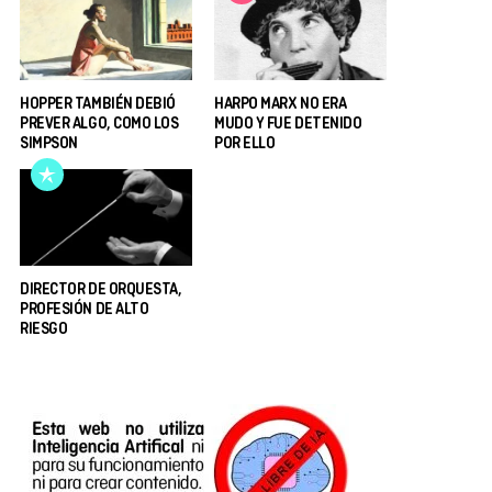
HOPPER TAMBIÉN DEBIÓ
HARPO MARX NO ERA
PREVER ALGO, COMO LOS
MUDO Y FUE DETENIDO
SIMPSON
POR ELLO
DIRECTOR DE ORQUESTA,
PROFESIÓN DE ALTO
RIESGO