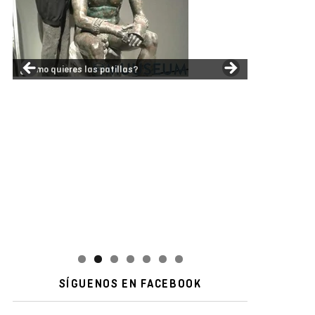
¿Cómo quieres las patillas?
Body paint art
SÍGUENOS EN FACEBOOK