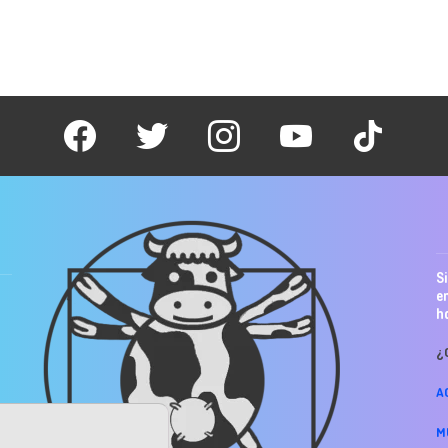
facebook
twitter
instagram
youtube
tiktok
S
e
h
¿
A
M