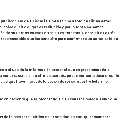
e pudieran ser de su interés. Una vez que usted de clic en estos
. ¿Leonardo puede
obre al sitio al que es redirigido y por lo tanto no somos
Regala arte
ón de sus datos en esos otros sitios terceros. Dichos sitios están
 es recomendable que los consulte para confirmar que usted está de
ón o el uso de la información personal que es proporcionada a
 formulario, como el de alta de usuario, puede marcar o desmarcar la
aso de que haya marcado la opción de recibir nuestro boletín o
.
ación personal que es recopilada sin su consentimiento, salvo que
s de la presente Política de Privacidad en cualquier momento.