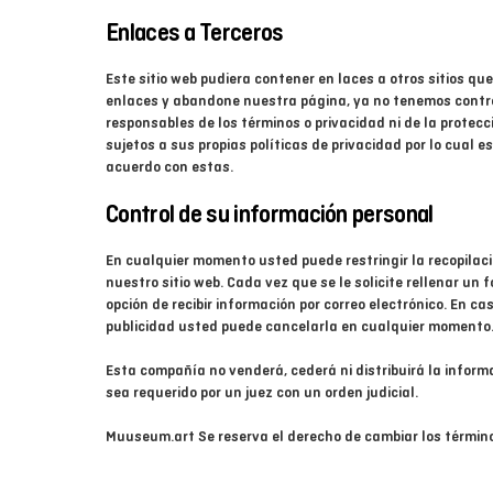
Enlaces a Terceros
Este sitio web pudiera contener en laces a otros sitios qu
Metamorfosis de un ángel, de..
enlaces y abandone nuestra página, ya no tenemos control s
ser?
responsables de los términos o privacidad ni de la protecci
sujetos a sus propias políticas de privacidad por lo cual
acuerdo con estas.
Control de su información personal
En cualquier momento usted puede restringir la recopilaci
nuestro sitio web. Cada vez que se le solicite rellenar un
opción de recibir información por correo electrónico. En c
publicidad usted puede cancelarla en cualquier momento
Esta compañía no venderá, cederá ni distribuirá la inform
sea requerido por un juez con un orden judicial.
Muuseum.art Se reserva el derecho de cambiar los término