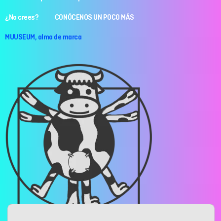
¿No crees? CONÓCENOS UN POCO MÁS
MUUSEUM, alma de marca