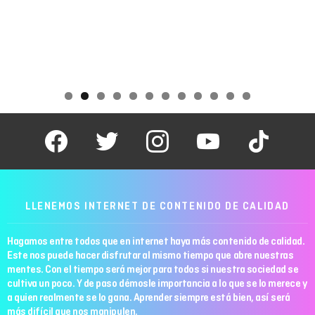
facebook
twitter
instagram
youtube
tiktok
LLENEMOS INTERNET DE CONTENIDO DE CALIDAD
Hagamos entre todos que en internet haya más contenido de calidad.
Este nos puede hacer disfrutar al mismo tiempo que abre nuestras
mentes. Con el tiempo será mejor para todos si nuestra sociedad se
cultiva un poco. Y de paso démosle importancia a lo que se lo merece y
a quien realmente se lo gana. Aprender siempre está bien, así será
más difícil que nos manipulen.