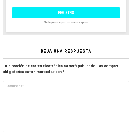
de
correo
electrónico:
No te preocupes, no somos spam
DEJA UNA RESPUESTA
Tu dirección de correo electrónico no será publicada.
Los campos
obligatorios están marcados con
*
Comentario
*