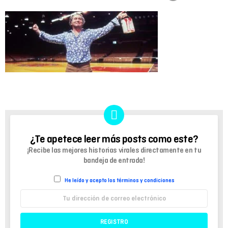
¿Te apetece leer más posts como este?
NEWSLETTER
¡Recibe las mejores historias virales directamente en tu
bandeja de entrada!
He leído y acepto los términos y condiciones
Dirección
de
correo
electrónico: