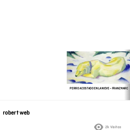
ÚLTIMAS
HISTORIAS
PERRO ACOSTADO EN LA NIEVE – FRANZ MARC
robert web
2k
Visitas