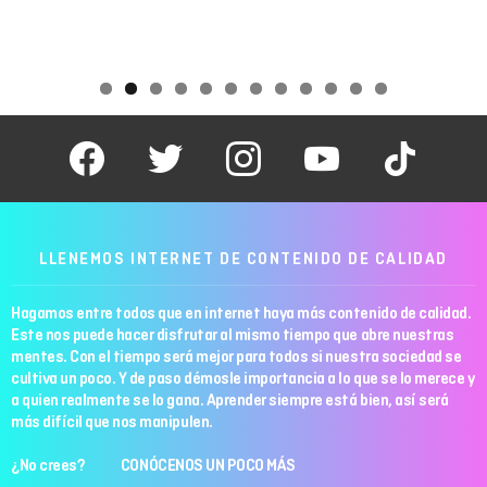
facebook
twitter
instagram
youtube
tiktok
LLENEMOS INTERNET DE CONTENIDO DE CALIDAD
Hagamos entre todos que en internet haya más contenido de calidad.
Este nos puede hacer disfrutar al mismo tiempo que abre nuestras
mentes. Con el tiempo será mejor para todos si nuestra sociedad se
cultiva un poco. Y de paso démosle importancia a lo que se lo merece y
a quien realmente se lo gana. Aprender siempre está bien, así será
más difícil que nos manipulen.
¿No crees? CONÓCENOS UN POCO MÁS