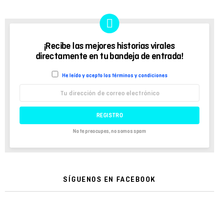
¡Recibe las mejores historias virales
BOLETÍN
directamente en tu bandeja de entrada!
He leído y acepto los términos y condiciones
Dirección
de
correo
electrónico:
No te preocupes, no somos spam
SÍGUENOS EN FACEBOOK