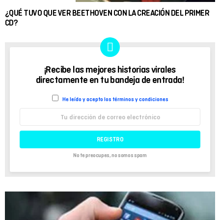
¿QUÉ TUVO QUE VER BEETHOVEN CON LA CREACIÓN DEL PRIMER
CD?
¡Recibe las mejores historias virales
NEWSLETTER
directamente en tu bandeja de entrada!
He leído y acepto los términos y condiciones
Dirección
de
correo
electrónico:
No te preocupes, no somos spam