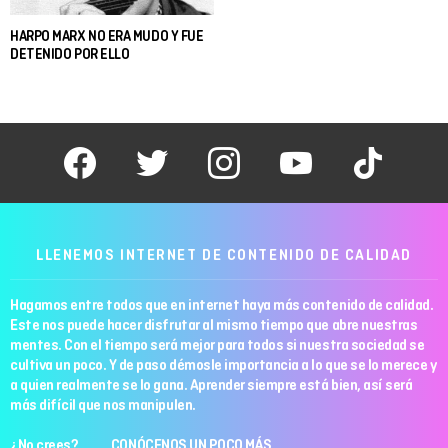
HARPO MARX NO ERA MUDO Y FUE
DETENIDO POR ELLO
facebook
twitter
instagram
youtube
tiktok
LLENEMOS INTERNET DE CONTENIDO DE CALIDAD
Hagamos entre todos que en internet haya más contenido de calidad.
Este nos puede hacer disfrutar al mismo tiempo que abre nuestras
mentes. Con el tiempo será mejor para todos si nuestra sociedad se
cultiva un poco. Y de paso démosle importancia a lo que se lo merece y
a quien realmente se lo gana. Aprender siempre está bien, así será
más difícil que nos manipulen.
¿No crees? CONÓCENOS UN POCO MÁS